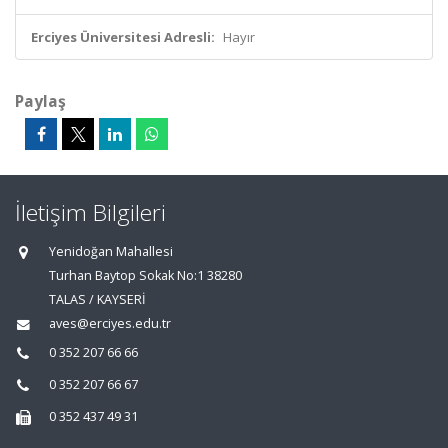
Erciyes Üniversitesi Adresli:
Hayır
Paylaş
İletişim Bilgileri
Yenidoğan Mahallesi
Turhan Baytop Sokak No:1 38280
TALAS / KAYSERİ
aves@erciyes.edu.tr
0 352 207 66 66
0 352 207 66 67
0 352 437 49 31