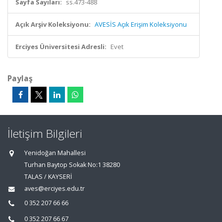
Sayfa Sayıları:
ss.473-488
Açık Arşiv Koleksiyonu:
AVESİS Açık Erişim Koleksiyonu
Erciyes Üniversitesi Adresli:
Evet
Paylaş
İletişim Bilgileri
Yenidoğan Mahallesi
Turhan Baytop Sokak No:1 38280
TALAS / KAYSERİ
aves@erciyes.edu.tr
0 352 207 66 66
0 352 207 66 67