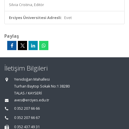
Silvia Cristina, Editör
Erciyes Üniversitesi Adresli:
Evet
Paylaş
İletişim Bilgileri
Yenidoğan Mahallesi
Turhan Baytop Sokak No:1 38280
TALAS / KAYSERİ
aves@erciyes.edu.tr
0 352 207 66 66
0 352 207 66 67
0 352 437 49 31