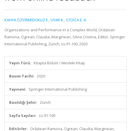
KAHYA ÖZYİRMİDOKUZ E.
,
UYAR K.
,
STOİCA E. A.
Organizations and Performance in a Complex World, Orăștean
Ramona, Ogrean, Claudia, Marginean, Silvia Cristina, Editör, Springer
International Publishing, Zürich, ss.91-100, 2020
Yayın Türü:
Kitapta Bölüm / Mesleki Kitap
Basım Tarihi:
2020
Yayınevi:
Springer International Publishing
Basıldığı Şehir:
Zürich
Sayfa Sayıları:
ss.91-100
Editörler:
Orăștean Ramona, Ogrean, Claudia, Marginean,