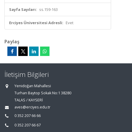
Sayfa Sayıları:
ss.159-163
Erciyes Üniversitesi Adresli:
Evet
Paylaş
İletişim Bilgileri
Yenidoğan Mahallesi
Turhan Baytop Sokak No:1 38280
TALAS / KAYSERİ
aves@erciyes.edu.tr
0 352 207 66 66
0 352 207 66 67