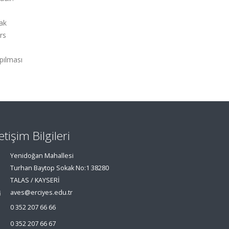
rak
rs
apılması
letişim Bilgileri
Yenidoğan Mahallesi
Turhan Baytop Sokak No:1 38280
TALAS / KAYSERİ
aves@erciyes.edu.tr
0 352 207 66 66
0 352 207 66 67