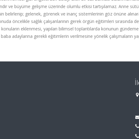
indir ve büyüme gelişme üzerinde olumlu etkisi tartışılamaz. Anne sütü
in belirlenip; gelenek, görenek ve inanç sistemlerinin göz önüne alına
uda öncelikle sağlık çalışanlarının gerek örgün eğitimleri sırasında de
in konuların eklenmesi, yapılan bilimsel toplantılarda konunun gündeme
 baba adaylarına gerekli eğitimlerin verilmesine yönelik çalışmaların y
İ