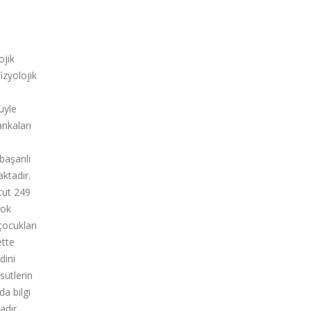
ojik
izyolojik
üyle
nkaları
başarılı
aktadır.
cut 249
çok
çocukları
ette
dini
sütlerin
da bilgi
adır.