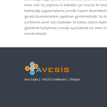
Anne sütü hiç şüphesiz ki bebekler için mucize bir bes
bankacılığı uygulamalarına yönelik toplum dinamiklerin
gerekli düzenlemelerin yapılması gerekmektedir. Bu kon
içeriklerine anne sütü bankaları ve banka sütüne ilişk
getirilerek tartışılması sonraki aşamalarda ise anne ve
önerilmektedir.
Ana Sayfa
|
AVESİS Hakkında
|
İletişim