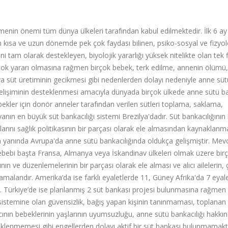
enin önemi tüm dünya ülkeleri tarafından kabul edilmektedir. İlk 6 ay
n kısa ve uzun dönemde pek çok faydası bilinen, psiko-sosyal ve fizyol
ni tam olarak destekleyen, biyolojik yararlığı yüksek nitelikte olan tek f
rçok yararı olmasına rağmen birçok bebek, terk edilme, annenin ölümü,
 süt üretiminin gecikmesi gibi nedenlerden dolayı nedeniyle anne süt
elişiminin desteklenmesi amacıyla dünyada birçok ülkede anne sütü ba
kler için donör anneler tarafından verilen sütleri toplama, saklama,
nın en büyük süt bankacılığı sistemi Brezilya'dadır. Süt bankacılığının 
arını sağlık politikasının bir parçası olarak ele almasından kaynaklanm
 yanında Avrupa'da anne sütü bankacılığında oldukça gelişmiştir. Mev
bebi başta Fransa, Almanya veya İskandinav ülkeleri olmak üzere bir
ının ve düzenlemelerinin bir parçası olarak ele alması ve alıcı ailelerin, 
larıdır. Amerika’da ise farklı eyaletlerde 11, Güney Afrika'da 7 eyal
 Türkiye’de ise planlanmış 2 süt bankası projesi bulunmasına rağmen 
sistemine olan güvensizlik, bağış yapan kişinin tanınmaması, toplanan 
alıcının bebeklerinin yaşlarının uyumsuzluğu, anne sütü bankacılığı hakkın
steklenmemesi gibi engellerden dolayı aktif bir süt bankası bulunmamakt