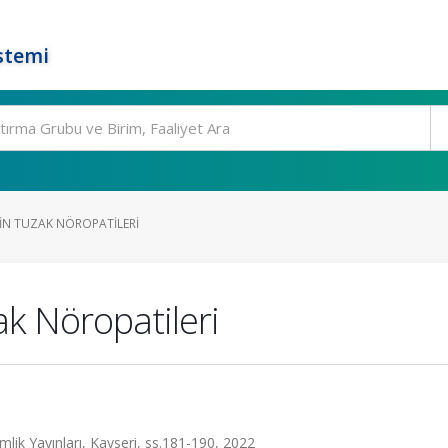
stemi
ERIN TUZAK NÖROPATILERI
zak Nöropatileri
mlik Yayınları, Kayseri, ss.181-190, 2022