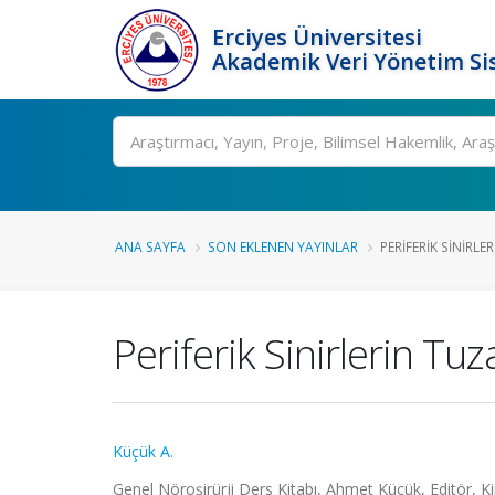
Erciyes Üniversitesi
Akademik Veri Yönetim Si
Ara
ANA SAYFA
SON EKLENEN YAYINLAR
PERIFERIK SINIRL
Periferik Sinirlerin Tu
Küçük A.
Genel Nöroşirürji Ders Kitabı, Ahmet Küçük, Editör, Ki