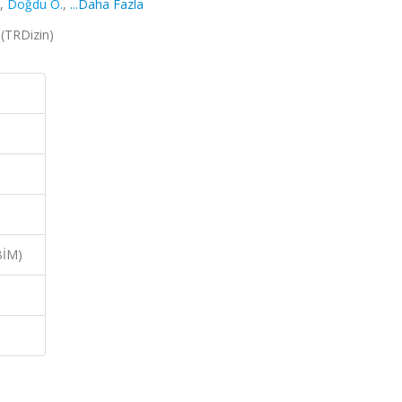
,
Doğdu O.
,
...Daha Fazla
 (TRDizin)
BİM)