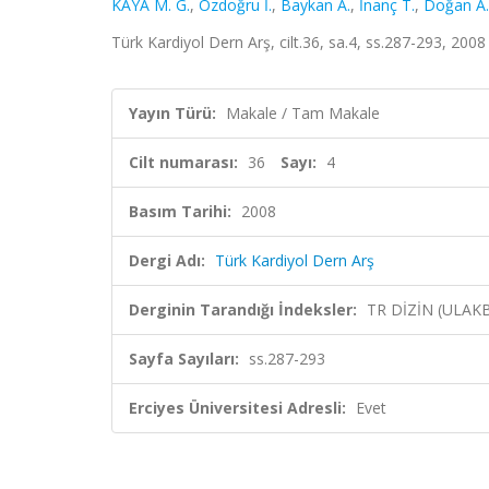
KAYA M. G.
,
Özdoğru İ.
,
Baykan A.
,
İnanç T.
,
Doğan A.
Türk Kardiyol Dern Arş, cilt.36, sa.4, ss.287-293, 2008
Yayın Türü:
Makale / Tam Makale
Cilt numarası:
36
Sayı:
4
Basım Tarihi:
2008
Dergi Adı:
Türk Kardiyol Dern Arş
Derginin Tarandığı İndeksler:
TR DİZİN (ULAK
Sayfa Sayıları:
ss.287-293
Erciyes Üniversitesi Adresli:
Evet