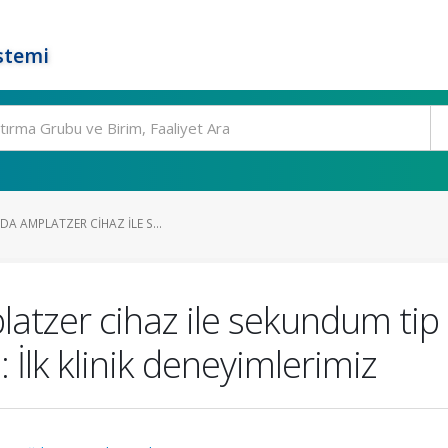
stemi
DA AMPLATZER CIHAZ ILE S...
atzer cihaz ile sekundum tip a
: İlk klinik deneyimlerimiz