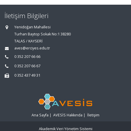
İletişim Bilgileri
Yenidoğan Mahallesi
Turhan Baytop Sokak No:1 38280
TALAS / KAYSERİ
aves@erciyes.edu.tr
0 352 207 66 66
0 352 207 66 67
0 352 437 49 31
Ana Sayfa
|
AVESİS Hakkında
|
İletişim
Akademik Veri Yönetim Sistemi