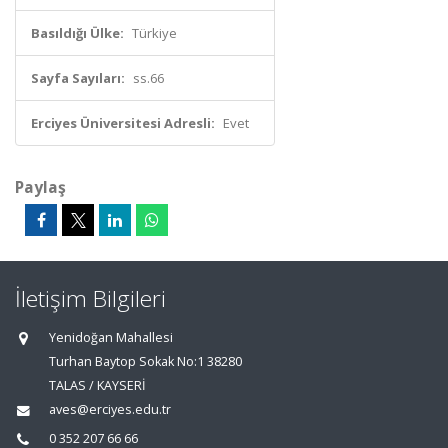
Basıldığı Ülke:
Türkiye
Sayfa Sayıları:
ss.66
Erciyes Üniversitesi Adresli:
Evet
Paylaş
İletişim Bilgileri
Yenidoğan Mahallesi
Turhan Baytop Sokak No:1 38280
TALAS / KAYSERİ
aves@erciyes.edu.tr
0 352 207 66 66