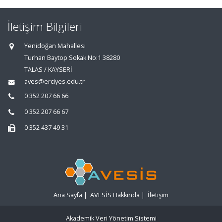
İletişim Bilgileri
Yenidoğan Mahallesi
Turhan Baytop Sokak No:1 38280
TALAS / KAYSERİ
aves@erciyes.edu.tr
0 352 207 66 66
0 352 207 66 67
0 352 437 49 31
Ana Sayfa
|
AVESİS Hakkında
|
İletişim
Akademik Veri Yönetim Sistemi