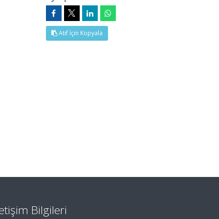
Atıf İçin Kopyala
letişim Bilgileri