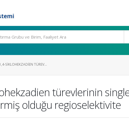
stemi
1,4-SIKLOHEKZADIEN TÜREV...
lohekzadien türevlerinin single
rmiş olduğu regioselektivite