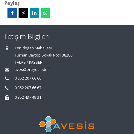
Paylaş
İletişim Bilgileri
Yenidoğan Mahallesi
Turhan Baytop Sokak No:1 38280
TALAS / KAYSERİ
aves@erciyes.edu.tr
0 352 207 66 66
0 352 207 66 67
0 352 437 49 31