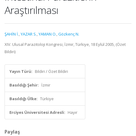
Araştırılması
ŞAHİN İ.
,
YAZAR S.
,
YAMAN O.
,
Gözkenç N.
XIV. Ulusal Parazitoloji Kongresi, İzmir, Türkiye, 18 Eylül 2005, (Özet
Bildiri)
Yayın Türü:
Bildiri / Özet Bildiri
Basıldığı Şehir:
İzmir
Basıldığı Ülke:
Türkiye
Erciyes Üniversitesi Adresli:
Hayır
Paylaş