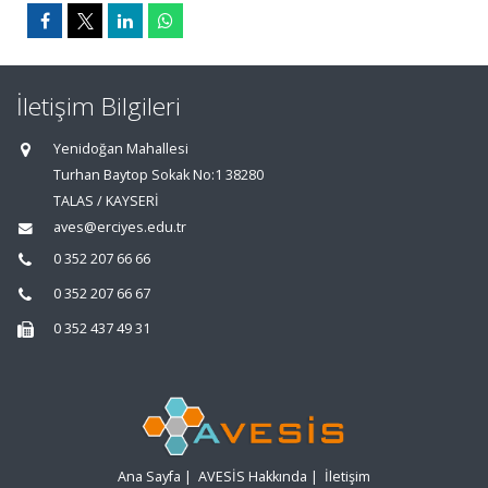
İletişim Bilgileri
Yenidoğan Mahallesi
Turhan Baytop Sokak No:1 38280
TALAS / KAYSERİ
aves@erciyes.edu.tr
0 352 207 66 66
0 352 207 66 67
0 352 437 49 31
Ana Sayfa
|
AVESİS Hakkında
|
İletişim