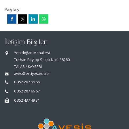
Paylaş
İletişim Bilgileri
Yenidoğan Mahallesi
Turhan Baytop Sokak No:1 38280
TALAS / KAYSERİ
aves@erciyes.edu.tr
0 352 207 66 66
0 352 207 66 67
0 352 437 49 31