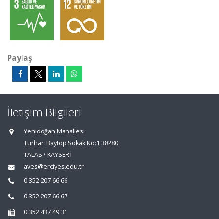
Paylaş
İletişim Bilgileri
Yenidoğan Mahallesi
Turhan Baytop Sokak No:1 38280
TALAS / KAYSERİ
aves@erciyes.edu.tr
0 352 207 66 66
0 352 207 66 67
0 352 437 49 31