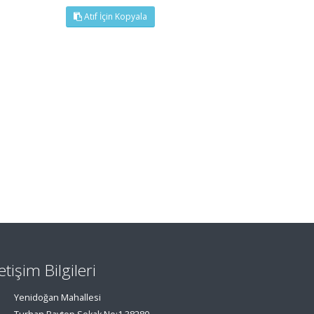
Atıf İçin Kopyala
letişim Bilgileri
Yenidoğan Mahallesi