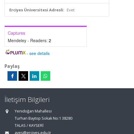
Erciyes Üniversitesi Adresli:
Evet
Captures
Mendeley - Readers:
2
-
see details
Paylaş
İletişim Bilgileri
Yenidoğan Mahallesi
Turhan Baytop Sokak No:1 38280
TALAS / KAYSERİ
aves@erciyes.edu.tr