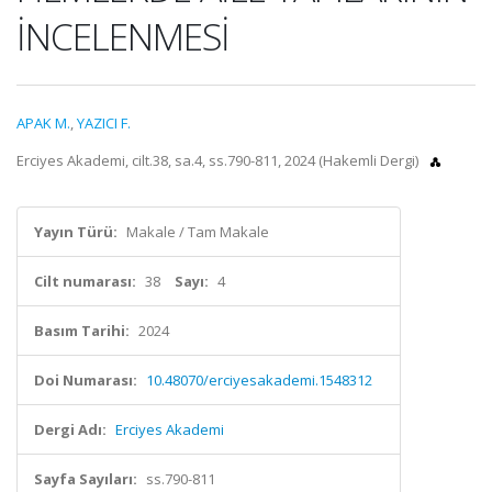
İNCELENMESİ
APAK M.
,
YAZICI F.
Erciyes Akademi, cilt.38, sa.4, ss.790-811, 2024 (Hakemli Dergi)
Yayın Türü:
Makale / Tam Makale
Cilt numarası:
38
Sayı:
4
Basım Tarihi:
2024
Doi Numarası:
10.48070/erciyesakademi.1548312
Dergi Adı:
Erciyes Akademi
Sayfa Sayıları:
ss.790-811