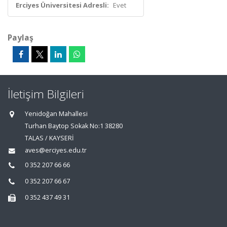
Erciyes Üniversitesi Adresli:
Evet
Paylaş
İletişim Bilgileri
Yenidoğan Mahallesi
Turhan Baytop Sokak No:1 38280
TALAS / KAYSERİ
aves@erciyes.edu.tr
0 352 207 66 66
0 352 207 66 67
0 352 437 49 31