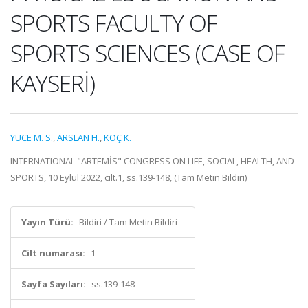
SPORTS FACULTY OF
SPORTS SCIENCES (CASE OF
KAYSERİ)
YÜCE M. S.
,
ARSLAN H.
,
KOÇ K.
INTERNATIONAL "ARTEMİS" CONGRESS ON LIFE, SOCIAL, HEALTH, AND
SPORTS, 10 Eylül 2022, cilt.1, ss.139-148, (Tam Metin Bildiri)
Yayın Türü:
Bildiri / Tam Metin Bildiri
Cilt numarası:
1
Sayfa Sayıları:
ss.139-148