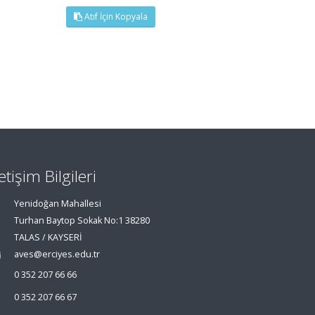
Atıf İçin Kopyala
letişim Bilgileri
Yenidoğan Mahallesi
Turhan Baytop Sokak No:1 38280
TALAS / KAYSERİ
aves@erciyes.edu.tr
0 352 207 66 66
0 352 207 66 67