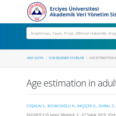
Erciyes Üniversitesi
Akademik Veri Yönetim Si
Ara
ANA SAYFA
SON EKLENEN YAYINLAR
AGE ESTIMATION I
Age estimation in adu
COŞKUN S.
,
BOYACIOĞLU H.
,
AKÇİÇEK G.
,
DURAL S.
EADMFR 6 th Junior Meeting, 3 - 07 Şubat 2019, (Özet 