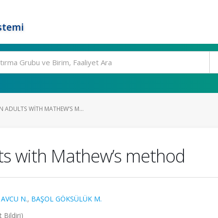
stemi
N ADULTS WITH MATHEW’S M...
lts with Mathew’s method
,
AVCU N.
,
BAŞOL GÖKSÜLÜK M.
Bildiri)