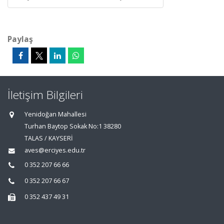
Paylaş
İletişim Bilgileri
Yenidoğan Mahallesi
Turhan Baytop Sokak No:1 38280
TALAS / KAYSERİ
aves@erciyes.edu.tr
0 352 207 66 66
0 352 207 66 67
0 352 437 49 31