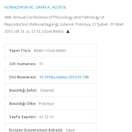
KOWALEWSKI M.
,
GRAM A.
,
ALOIS B.
46th Annual Conference of Physiology and Pathology of
Reproduction (Februartagung), Gdansk, Polonya, 27 Şubat - 01 Mart
2013, cilt.13, ss.12-13, (Özet Bildiri)
Yayın Türü:
Bildiri / Özet Bildiri
Cilt numarası:
13
Doi Numarası:
10.1016/j.repbio.2013.01.146
Basıldığı Şehir:
Gdansk
Basıldığı Ülke:
Polonya
Sayfa Sayıları:
ss.12-13
Erciyes Üniversitesi Adresli:
Hayır