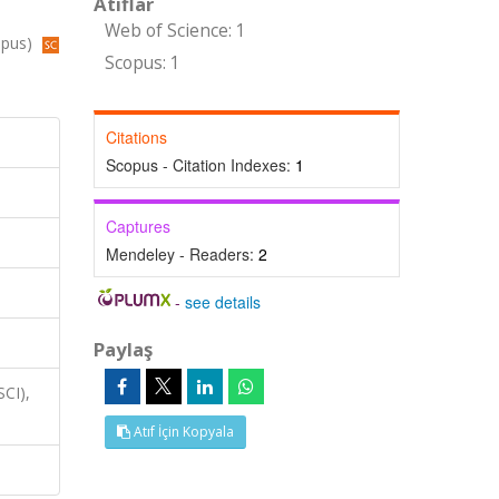
Atıflar
Web of Science: 1
opus)
Scopus: 1
Citations
Scopus - Citation Indexes:
1
Captures
Mendeley - Readers:
2
-
see details
Paylaş
SCI),
Atıf İçin Kopyala