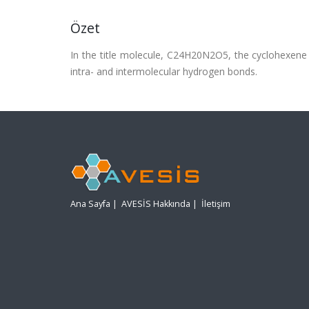
Özet
In the title molecule, C24H20N2O5, the cyclohexene
intra- and intermolecular hydrogen bonds.
Ana Sayfa
|
AVESİS Hakkında
|
İletişim