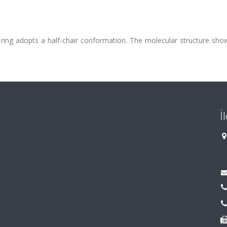
 ring adopts a half-chair conformation. The molecular structure sh
İ