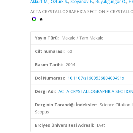
Akkurt M.
,
Ozturk S.
,
Stoyanov E.
,
Buyukgungor O.
,
He
ACTA CRYSTALLOGRAPHICA SECTION E-CRYSTALLOGRA
Yayın Türü:
Makale / Tam Makale
Cilt numarası:
60
Basım Tarihi:
2004
Doi Numarası:
10.1107/s160053680400491x
Dergi Adı:
ACTA CRYSTALLOGRAPHICA SECTIO
Derginin Tarandığı İndeksler:
Science Citation
Scopus
Erciyes Üniversitesi Adresli:
Evet