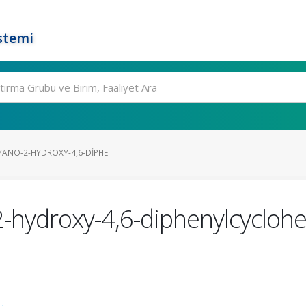
stemi
YANO-2-HYDROXY-4,6-DIPHE...
2-hydroxy-4,6-diphenylcyclohe