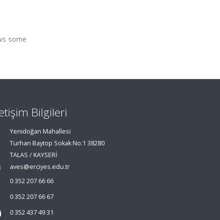
ows some
letişim Bilgileri
Yenidoğan Mahallesi
Turhan Baytop Sokak No:1 38280
TALAS / KAYSERİ
aves@erciyes.edu.tr
0 352 207 66 66
0 352 207 66 67
0 352 437 49 31