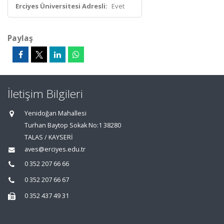
Erciyes Üniversitesi Adresli:
Evet
Paylaş
İletişim Bilgileri
Yenidoğan Mahallesi
Turhan Baytop Sokak No:1 38280
TALAS / KAYSERİ
aves@erciyes.edu.tr
0 352 207 66 66
0 352 207 66 67
0 352 437 49 31