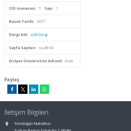
Cilt numarası:
1
Sayı:
1
Basım Tarihi:
2017
Dergi Adı:
LLM Dergi
Sayfa Sayıları:
ss.49-54
Erciyes Üniversitesi Adresli:
Evet
Paylaş
İletişim Bilgileri
Yenidoğan Mahallesi
Turhan Baytop Sokak No:1 38280