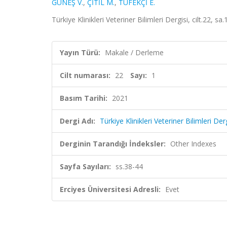
GÜNEŞ V.
,
ÇİTİL M.
,
TÜFEKÇİ E.
Türkiye Klinikleri Veteriner Bilimleri Dergisi, cilt.22, s
Yayın Türü:
Makale / Derleme
Cilt numarası:
22
Sayı:
1
Basım Tarihi:
2021
Dergi Adı:
Türkiye Klinikleri Veteriner Bilimleri Der
Derginin Tarandığı İndeksler:
Other Indexes
Sayfa Sayıları:
ss.38-44
Erciyes Üniversitesi Adresli:
Evet