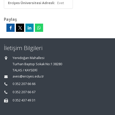
Erciyes Üniversitesi Adresli:
Evet
Paylaş
İletişim Bilgileri
Yenidoğan Mahallesi
Turhan Baytop Sokak No:1 38280
TALAS / KAYSERİ
aves@erciyes.edu.tr
0 352 207 66 66
0 352 207 66 67
0 352 437 49 31