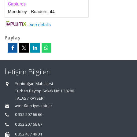
Captures
Mendeley - Readers:
44
-
see details
Paylaş
İletişim Bilgileri
Yenidoğan Mahallesi
Turhan Baytop Sokak No:1 38280
TALAS / KAYSERİ
aves@erciyes.edu.tr
0 352 207 66 66
0 352 207 66 67
0 352 437 49 31