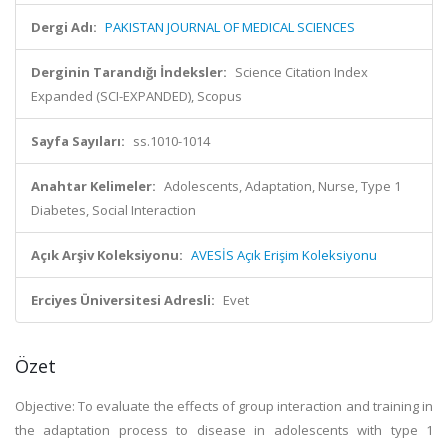
Dergi Adı:
PAKISTAN JOURNAL OF MEDICAL SCIENCES
Derginin Tarandığı İndeksler:
Science Citation Index
Expanded (SCI-EXPANDED), Scopus
Sayfa Sayıları:
ss.1010-1014
Anahtar Kelimeler:
Adolescents, Adaptation, Nurse, Type 1
Diabetes, Social Interaction
Açık Arşiv Koleksiyonu:
AVESİS Açık Erişim Koleksiyonu
Erciyes Üniversitesi Adresli:
Evet
Özet
Objective: To evaluate the effects of group interaction and training in
the adaptation process to disease in adolescents with type 1