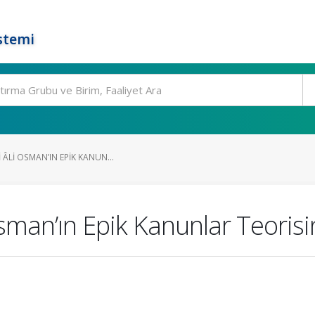
stemi
 ÂLI OSMAN’IN EPIK KANUN...
Osman’ın Epik Kanunlar Teoris