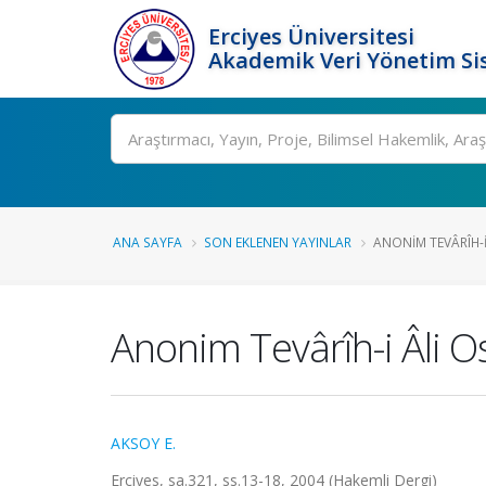
Erciyes Üniversitesi
Akademik Veri Yönetim Si
Ara
ANA SAYFA
SON EKLENEN YAYINLAR
ANONIM TEVÂRÎH-I
Anonim Tevârîh-i Âli 
AKSOY E.
Erciyes, sa.321, ss.13-18, 2004 (Hakemli Dergi)