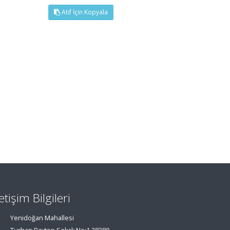
Atıf İçin Kopyala
letişim Bilgileri
Yenidoğan Mahallesi