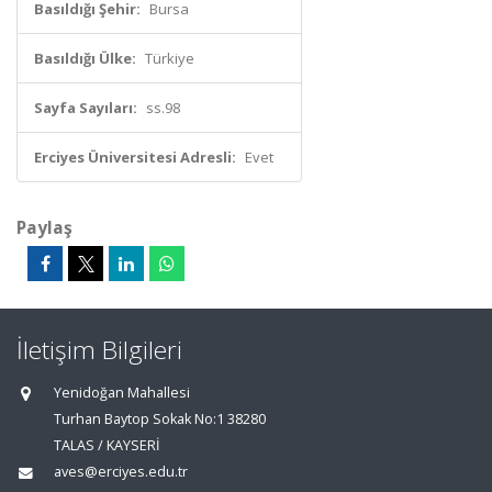
Basıldığı Şehir:
Bursa
Basıldığı Ülke:
Türkiye
Sayfa Sayıları:
ss.98
Erciyes Üniversitesi Adresli:
Evet
Paylaş
İletişim Bilgileri
Yenidoğan Mahallesi
Turhan Baytop Sokak No:1 38280
TALAS / KAYSERİ
aves@erciyes.edu.tr