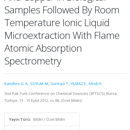
Samples Followed By Room
Temperature Ionic Liquid
Microextraction With Flame
Atomic Absorption
Spectrometry
Kandhro G. A.
,
SOYLAK M.
,
Gul Kazi T.
,
YILMAZ E.
,
Afridi H.
3nd Pak-Turk Conference on Chemical Sciences (3PTSCS), Bursa,
Türkiye, 13 - 15 Eylül 2012, ss.98, (Özet Bildiri)
Yayın Türü:
Bildiri / Özet Bildiri