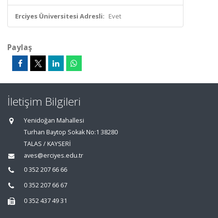
Erciyes Üniversitesi Adresli:
Evet
Paylaş
İletişim Bilgileri
Yenidoğan Mahallesi
Turhan Baytop Sokak No:1 38280
TALAS / KAYSERİ
aves@erciyes.edu.tr
0 352 207 66 66
0 352 207 66 67
0 352 437 49 31