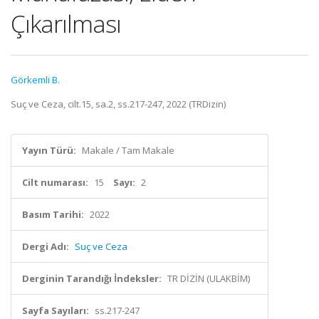
Çıkarılması
Görkemli B.
Suç ve Ceza, cilt.15, sa.2, ss.217-247, 2022 (TRDizin)
Yayın Türü:
Makale / Tam Makale
Cilt numarası:
15
Sayı:
2
Basım Tarihi:
2022
Dergi Adı:
Suç ve Ceza
Derginin Tarandığı İndeksler:
TR DİZİN (ULAKBİM)
Sayfa Sayıları:
ss.217-247