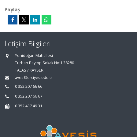
Paylaş
İletişim Bilgileri
Yenidoğan Mahallesi
Turhan Baytop Sokak No:1 38280
TALAS / KAYSERİ
aves@erciyes.edu.tr
0 352 207 66 66
0 352 207 66 67
0 352 437 49 31