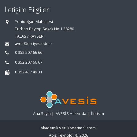
İletişim Bilgileri
Yenidoğan Mahallesi
Turhan Baytop Sokak No:1 38280
TALAS / KAYSERİ
aves@erciyes.edu.tr
0 352 207 66 66
0 352 207 66 67
0 352 437 49 31
Ana Sayfa
|
AVESİS Hakkında
|
İletişim
Akademik Veri Yönetim Sistemi
Abis Teknoloji
© 2026