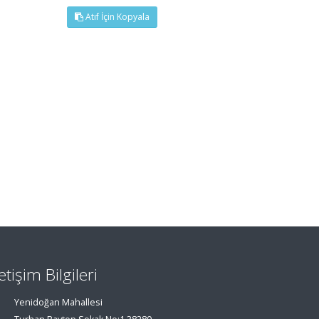
Atıf İçin Kopyala
letişim Bilgileri
Yenidoğan Mahallesi