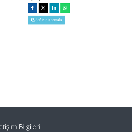
Atıf İçin Kopyala
letişim Bilgileri