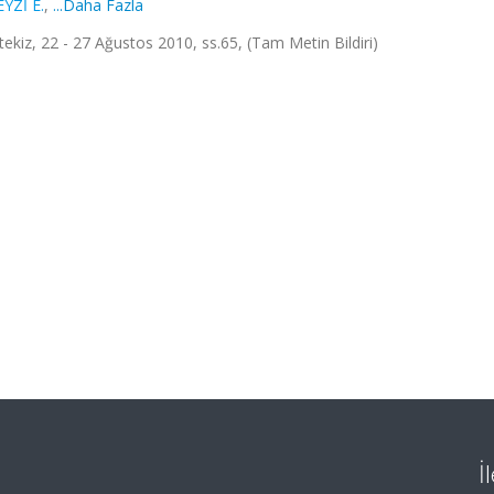
YZİ E.
,
...Daha Fazla
tekiz, 22 - 27 Ağustos 2010, ss.65, (Tam Metin Bildiri)
İ