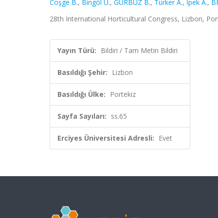
Coşge B.
,
Bingöl Ü.
,
GÜRBÜZ B.
,
Türker A.
,
İpek A.
,
BE
28th International Horticultural Congress, Lizbon, Por
Yayın Türü:
Bildiri / Tam Metin Bildiri
Basıldığı Şehir:
Lizbon
Basıldığı Ülke:
Portekiz
Sayfa Sayıları:
ss.65
Erciyes Üniversitesi Adresli:
Evet