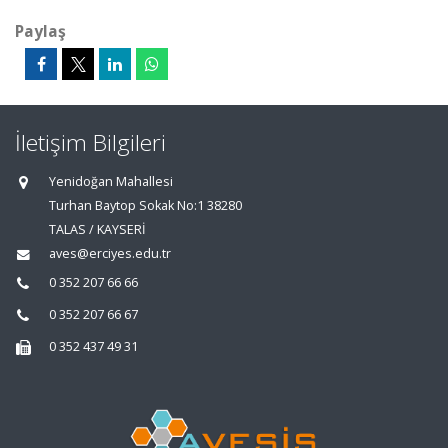
Paylaş
İletişim Bilgileri
Yenidoğan Mahallesi
Turhan Baytop Sokak No:1 38280
TALAS / KAYSERİ
aves@erciyes.edu.tr
0 352 207 66 66
0 352 207 66 67
0 352 437 49 31