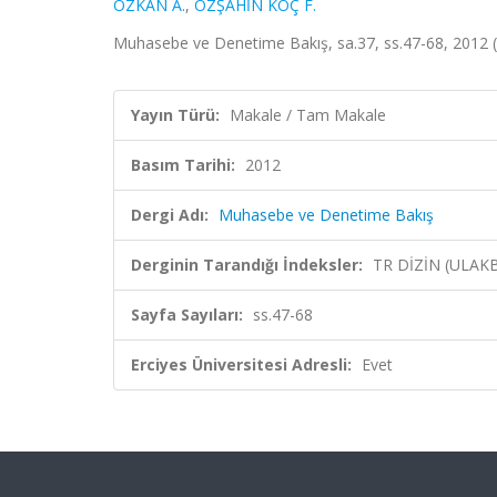
ÖZKAN A.
,
ÖZŞAHİN KOÇ F.
Muhasebe ve Denetime Bakış, sa.37, ss.47-68, 2012 
Yayın Türü:
Makale / Tam Makale
Basım Tarihi:
2012
Dergi Adı:
Muhasebe ve Denetime Bakış
Derginin Tarandığı İndeksler:
TR DİZİN (ULAK
Sayfa Sayıları:
ss.47-68
Erciyes Üniversitesi Adresli:
Evet