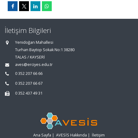
İletişim Bilgileri
Yenidoğan Mahallesi
Turhan Baytop Sokak No:1 38280
TALAS / KAYSERİ
aves@erciyes.edu.tr
0 352 207 66 66
0 352 207 66 67
0 352 437 49 31
Ana Sayfa
|
AVESİS Hakkında
|
İletişim