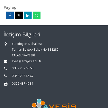
Paylaş
İletişim Bilgileri
Yenidoğan Mahallesi
Turhan Baytop Sokak No:1 38280
TALAS / KAYSERİ
aves@erciyes.edu.tr
0 352 207 66 66
0 352 207 66 67
0 352 437 49 31