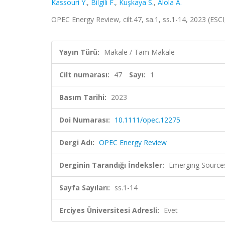
Kassouri Y.
,
Bilgili F.
,
Kuşkaya S.
,
Alola A.
OPEC Energy Review, cilt.47, sa.1, ss.1-14, 2023 (ESC
Yayın Türü:
Makale / Tam Makale
Cilt numarası:
47
Sayı:
1
Basım Tarihi:
2023
Doi Numarası:
10.1111/opec.12275
Dergi Adı:
OPEC Energy Review
Derginin Tarandığı İndeksler:
Emerging Sources
Sayfa Sayıları:
ss.1-14
Erciyes Üniversitesi Adresli:
Evet