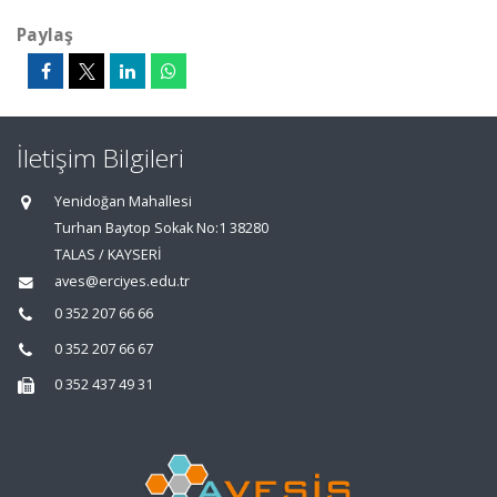
Paylaş
İletişim Bilgileri
Yenidoğan Mahallesi
Turhan Baytop Sokak No:1 38280
TALAS / KAYSERİ
aves@erciyes.edu.tr
0 352 207 66 66
0 352 207 66 67
0 352 437 49 31