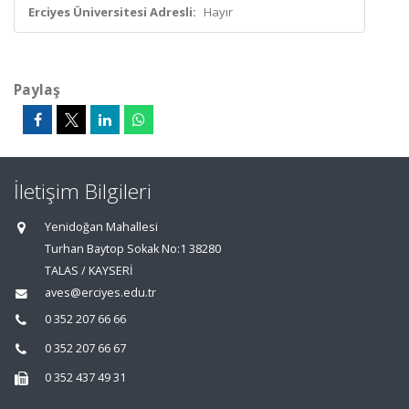
Erciyes Üniversitesi Adresli:
Hayır
Paylaş
İletişim Bilgileri
Yenidoğan Mahallesi
Turhan Baytop Sokak No:1 38280
TALAS / KAYSERİ
aves@erciyes.edu.tr
0 352 207 66 66
0 352 207 66 67
0 352 437 49 31