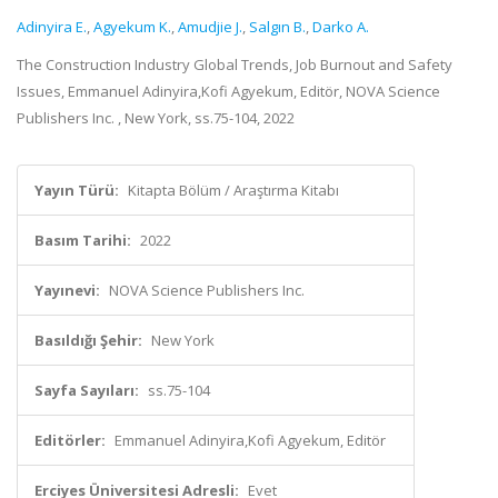
Adinyira E.
,
Agyekum K.
,
Amudjie J.
,
Salgın B.
,
Darko A.
The Construction Industry Global Trends, Job Burnout and Safety
Issues, Emmanuel Adinyira,Kofi Agyekum, Editör, NOVA Science
Publishers Inc. , New York, ss.75-104, 2022
Yayın Türü:
Kitapta Bölüm / Araştırma Kitabı
Basım Tarihi:
2022
Yayınevi:
NOVA Science Publishers Inc.
Basıldığı Şehir:
New York
Sayfa Sayıları:
ss.75-104
Editörler:
Emmanuel Adinyira,Kofi Agyekum, Editör
Erciyes Üniversitesi Adresli:
Evet