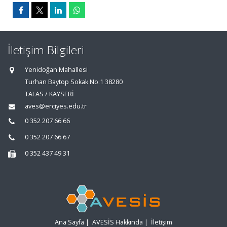
İletişim Bilgileri
Yenidoğan Mahallesi
Turhan Baytop Sokak No:1 38280
TALAS / KAYSERİ
aves@erciyes.edu.tr
0 352 207 66 66
0 352 207 66 67
0 352 437 49 31
Ana Sayfa
|
AVESİS Hakkında
|
İletişim