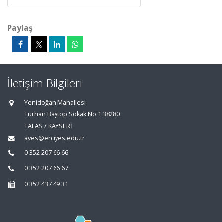
Paylaş
İletişim Bilgileri
Yenidoğan Mahallesi
Turhan Baytop Sokak No:1 38280
TALAS / KAYSERİ
aves@erciyes.edu.tr
0 352 207 66 66
0 352 207 66 67
0 352 437 49 31