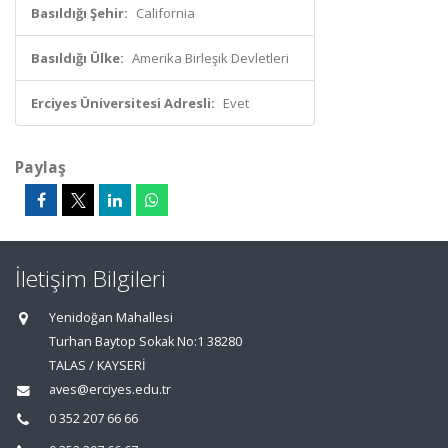
Basıldığı Şehir:
California
Basıldığı Ülke:
Amerika Birleşik Devletleri
Erciyes Üniversitesi Adresli:
Evet
Paylaş
İletişim Bilgileri
Yenidoğan Mahallesi
Turhan Baytop Sokak No:1 38280
TALAS / KAYSERİ
aves@erciyes.edu.tr
0 352 207 66 66