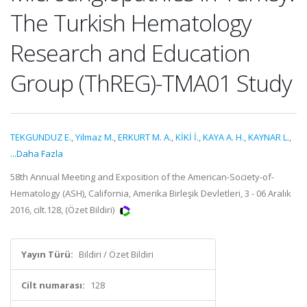
The Turkish Hematology
Research and Education
Group (ThREG)-TMA01 Study
TEKGUNDUZ E.
,
Yilmaz M.
,
ERKURT M. A.
,
KİKİ İ.
,
KAYA A. H.
,
KAYNAR L.
,
...Daha Fazla
58th Annual Meeting and Exposition of the American-Society-of-
Hematology (ASH), California, Amerika Birleşik Devletleri, 3 - 06 Aralık
2016, cilt.128, (Özet Bildiri)
Yayın Türü:
Bildiri / Özet Bildiri
Cilt numarası:
128