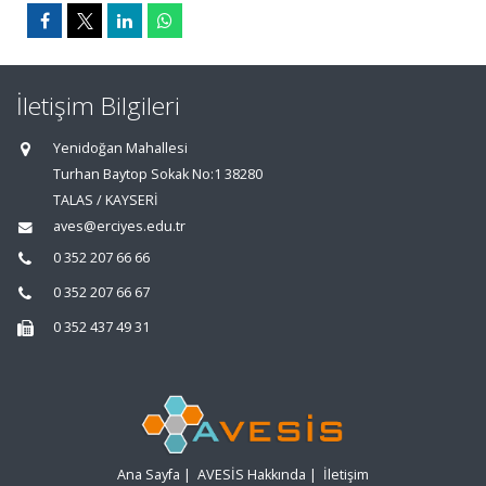
İletişim Bilgileri
Yenidoğan Mahallesi
Turhan Baytop Sokak No:1 38280
TALAS / KAYSERİ
aves@erciyes.edu.tr
0 352 207 66 66
0 352 207 66 67
0 352 437 49 31
Ana Sayfa
|
AVESİS Hakkında
|
İletişim