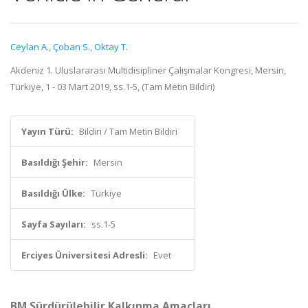
Ceylan A.
,
Çoban S.
,
Oktay T.
Akdeniz 1. Uluslararası Multidisipliner Çalışmalar Kongresi, Mersin,
Türkiye, 1 - 03 Mart 2019, ss.1-5, (Tam Metin Bildiri)
Yayın Türü:
Bildiri / Tam Metin Bildiri
Basıldığı Şehir:
Mersin
Basıldığı Ülke:
Türkiye
Sayfa Sayıları:
ss.1-5
Erciyes Üniversitesi Adresli:
Evet
BM Sürdürülebilir Kalkınma Amaçları