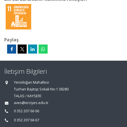
Paylaş
İletişim Bilgileri
Yenidoğan Mahallesi
Turhan Baytop Sokak No:1 38280
TALAS / KAYSERİ
aves@erciyes.edu.tr
0 352 207 66 66
0 352 207 66 67