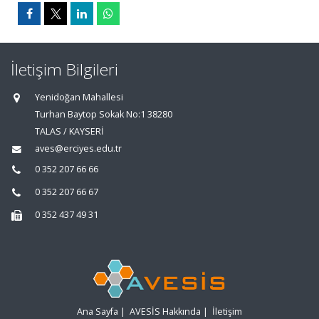
İletişim Bilgileri
Yenidoğan Mahallesi
Turhan Baytop Sokak No:1 38280
TALAS / KAYSERİ
aves@erciyes.edu.tr
0 352 207 66 66
0 352 207 66 67
0 352 437 49 31
Ana Sayfa
|
AVESİS Hakkında
|
İletişim