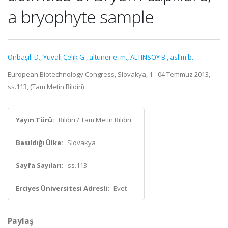
a bryophyte sample
Onbaşılı D.
,
Yuvalı Çelik G.
,
altuner e. m.
,
ALTINSOY B.
,
aslım b.
European Biotechnology Congress, Slovakya, 1 - 04 Temmuz 2013,
ss.113, (Tam Metin Bildiri)
Yayın Türü:
Bildiri / Tam Metin Bildiri
Basıldığı Ülke:
Slovakya
Sayfa Sayıları:
ss.113
Erciyes Üniversitesi Adresli:
Evet
Paylaş