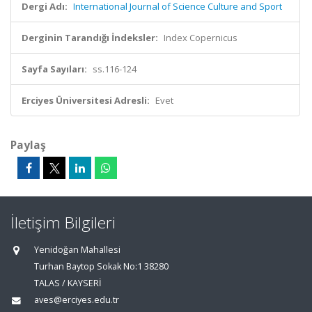
Dergi Adı:
International Journal of Science Culture and Sport
Derginin Tarandığı İndeksler:
Index Copernicus
Sayfa Sayıları:
ss.116-124
Erciyes Üniversitesi Adresli:
Evet
Paylaş
İletişim Bilgileri
Yenidoğan Mahallesi
Turhan Baytop Sokak No:1 38280
TALAS / KAYSERİ
aves@erciyes.edu.tr