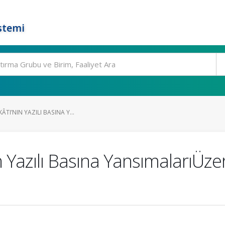
stemi
ÂTI’NIN YAZILI BASINA Y...
ın Yazılı Basına YansımalarıÜz