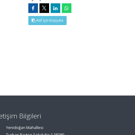
Atıf İçin Kopyala
letişim Bilgileri
Yenidoğan Mahallesi
Turhan Baytop Sokak No:1 38280