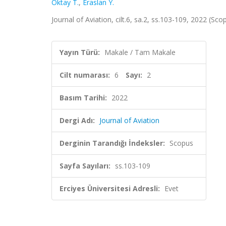
Oktay T.
,
Eraslan Y.
Journal of Aviation, cilt.6, sa.2, ss.103-109, 2022 (Sco
Yayın Türü:
Makale / Tam Makale
Cilt numarası:
6
Sayı:
2
Basım Tarihi:
2022
Dergi Adı:
Journal of Aviation
Derginin Tarandığı İndeksler:
Scopus
Sayfa Sayıları:
ss.103-109
Erciyes Üniversitesi Adresli:
Evet