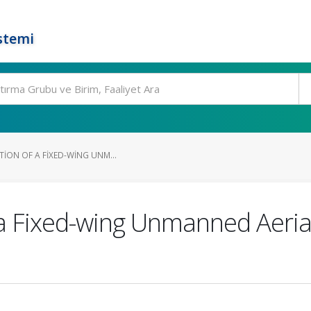
stemi
TION OF A FIXED-WING UNM...
f a Fixed-wing Unmanned Aerial